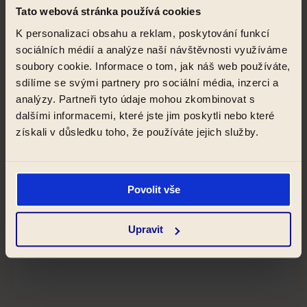
Tato webová stránka používá cookies
K personalizaci obsahu a reklam, poskytování funkcí
sociálních médií a analýze naší návštěvnosti využíváme
soubory cookie. Informace o tom, jak náš web používáte,
sdílíme se svými partnery pro sociální média, inzerci a
analýzy. Partneři tyto údaje mohou zkombinovat s
dalšími informacemi, které jste jim poskytli nebo které
získali v důsledku toho, že používáte jejich služby.
Povolit vše
Karl by Zeitraum
Krakovská 2, Praha 1
Upravit