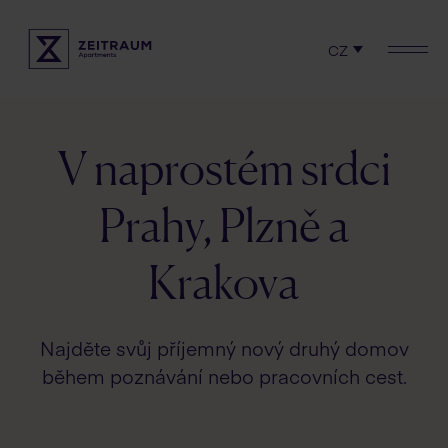
CZ
Zjistit dostupnost
Naše města
Co zažijete?
V naprostém srdci
Servisované apartmány
Prahy, Plzně a
Pronájem
Krakova
Podmínky a zásady
Najděte svůj příjemný nový druhý domov
během poznávání nebo pracovních cest.